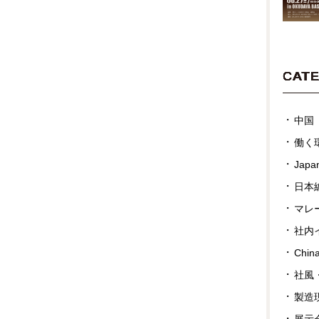
CAT
中国
働く
Japan
日本
マレ
社内
Chin
社風
製造
展示