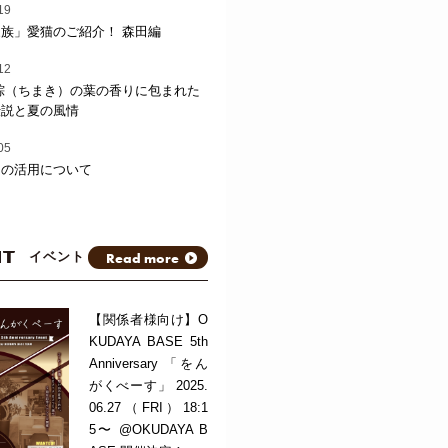
19
族」愛猫のご紹介！ 森田編
12
粽（ちまき）の葉の香りに包まれた
伝説と夏の風情
05
トの活用について
NT
Read more
イベント
【関係者様向け】O
KUDAYA BASE 5th
Anniversary 「をん
がくべーす」 2025.
06.27（FRI）18:1
5〜 @OKUDAYA B