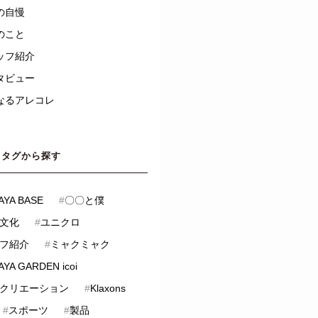
の自慢
のこと
ッフ紹介
タビュー
なるアレコレ
タグから探す
AYA BASE
#
〇〇と僕
文化
#
ユニクロ
フ紹介
#
ミャクミャク
YA GARDEN icoi
クリエーション
#
Klaxons
#
スポーツ
#
製品