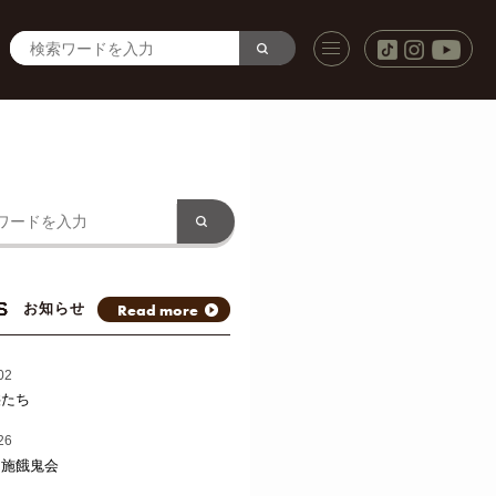
S
Read more
お知らせ
02
供たち
26
と施餓鬼会