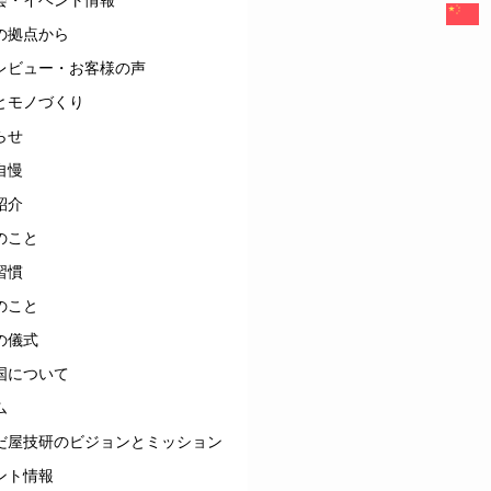
の拠点から
レビュー・お客様の声
とモノづくり
らせ
自慢
紹介
のこと
習慣
のこと
の儀式
国について
ム
だ屋技研のビジョンとミッション
ント情報