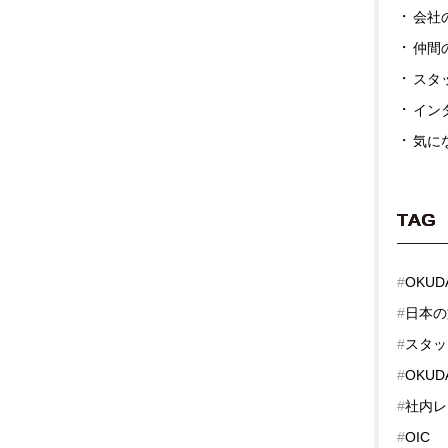
会社
仲間
スタ
イン
気に
TAG
#
OKUD
#
日本の
#
スタッ
#
OKUDA
#
社内レ
#
OIC