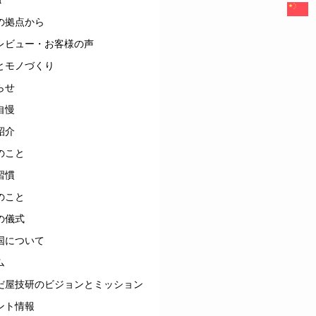
の拠点から
レビュー・お客様の声
とモノづくり
らせ
自慢
紹介
のこと
習慣
のこと
の儀式
国について
ム
だ屋技研のビジョンとミッション
ント情報