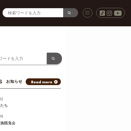
S
Read more
お知らせ
02
供たち
26
と施餓鬼会