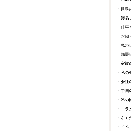
世界
製品
仕事
お知
私の
部署
家族
私の
会社
中国
私の
コラ
をく
イベ