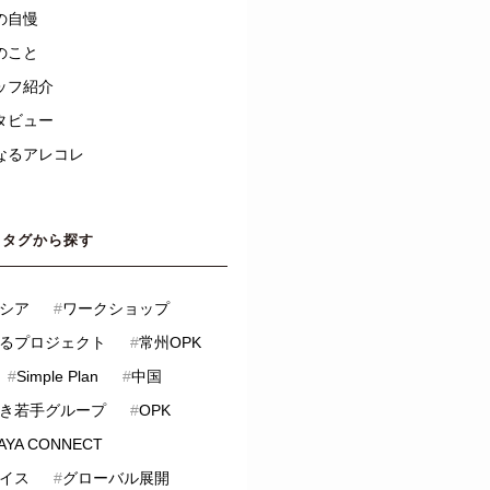
の自慢
のこと
ッフ紹介
タビュー
なるアレコレ
タグから探す
シア
#
ワークショップ
るプロジェクト
#
常州OPK
#
Simple Plan
#
中国
き若手グループ
#
OPK
AYA CONNECT
イス
#
グローバル展開