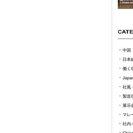
CAT
中国
日本
働く
Japan
社風
製造
展示
マレ
社内
Chin