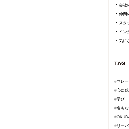
会社
仲間
スタ
イン
気に
TAG
#
マレー
#
心に残
#
学び
#
名もな
#
OKUD
#
リーバ