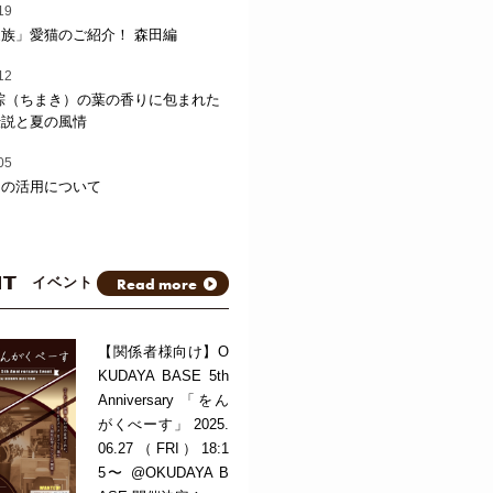
19
族」愛猫のご紹介！ 森田編
12
粽（ちまき）の葉の香りに包まれた
伝説と夏の風情
05
トの活用について
NT
Read more
イベント
【関係者様向け】O
KUDAYA BASE 5th
Anniversary 「をん
がくべーす」 2025.
06.27（FRI）18:1
5〜 @OKUDAYA B