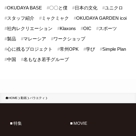
#
OKUDAYA BASE
#
〇〇と僕
#
日本の文化
#
ユニクロ
#
スタッフ紹介
#
ミャクミャク
#
OKUDAYA GARDEN icoi
#
社内レクリエーション
#
Klaxons
#
OIC
#
スポーツ
#
製品
#
マレーシア
#
ワークショップ
#
心に残るプロジェクト
#
常州OPK
#
学び
#
Simple Plan
#
中国
#
名もなき若手グループ
HOME
動画
バラエティ
特集
MOVIE