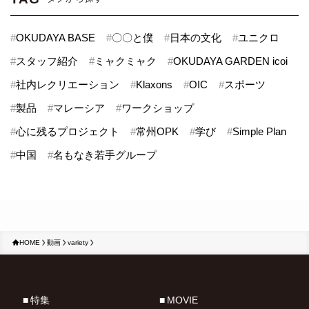
#
OKUDAYA BASE
#
〇〇と僕
#
日本の文化
#
ユニクロ
#
スタッフ紹介
#
ミャクミャク
#
OKUDAYA GARDEN icoi
#
社内レクリエーション
#
Klaxons
#
OIC
#
スポーツ
#
製品
#
マレーシア
#
ワークショップ
#
心に残るプロジェクト
#
常州OPK
#
学び
#
Simple Plan
#
中国
#
名もなき若手グループ
HOME
動画
variety
特集
MOVIE