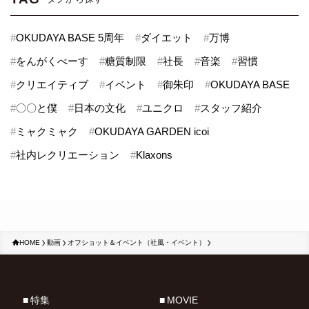
#
OKUDAYA BASE 5周年
#
ダイエット
#
万博
#
をんがくべーす
#
糖質制限
#
社長
#
音楽
#
習慣
#
クリエイティブ
#
イベント
#
御朱印
#
OKUDAYA BASE
#
〇〇と僕
#
日本の文化
#
ユニクロ
#
スタッフ紹介
#
ミャクミャク
#
OKUDAYA GARDEN icoi
#
社内レクリエーション
#
Klaxons
HOME
動画
オフショット＆イベント（社風・イベント）
特集
MOVIE