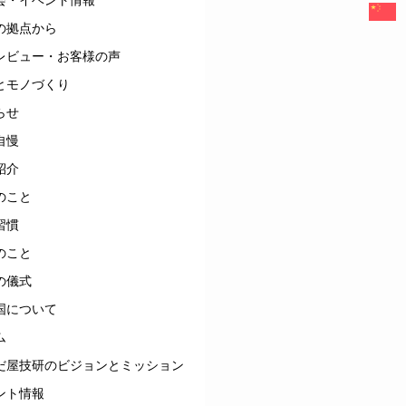
の拠点から
レビュー・お客様の声
とモノづくり
らせ
自慢
紹介
のこと
習慣
のこと
の儀式
国について
ム
だ屋技研のビジョンとミッション
ント情報