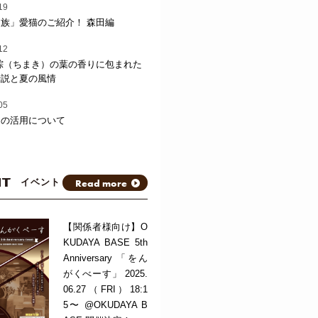
19
族」愛猫のご紹介！ 森田編
12
粽（ちまき）の葉の香りに包まれた
伝説と夏の風情
05
トの活用について
NT
Read more
イベント
【関係者様向け】O
KUDAYA BASE 5th
Anniversary 「をん
がくべーす」 2025.
06.27（FRI）18:1
5〜 @OKUDAYA B