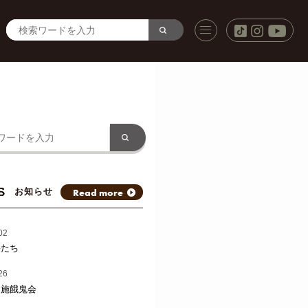
S
Read more
お知らせ
02
供たち
26
と施餓鬼会