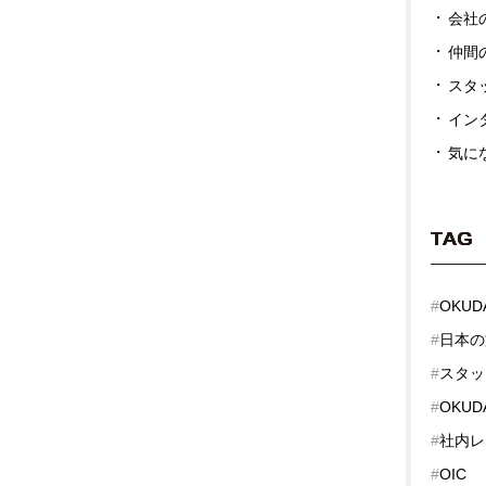
会社
仲間
スタ
イン
気に
TAG
#
OKUD
#
日本の
#
スタッ
#
OKUDA
#
社内レ
#
OIC