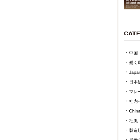
CAT
中国
働く
Japan
日本
マレ
社内
Chin
社風
製造
展示