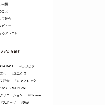
の自慢
のこと
ッフ紹介
タビュー
なるアレコレ
タグから探す
AYA BASE
#
〇〇と僕
文化
#
ユニクロ
フ紹介
#
ミャクミャク
YA GARDEN icoi
クリエーション
#
Klaxons
#
スポーツ
#
製品