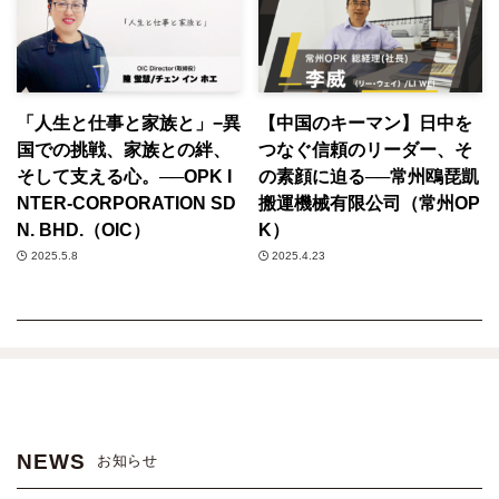
「人生と仕事と家族と」−異
【中国のキーマン】日中を
国での挑戦、家族との絆、
つなぐ信頼のリーダー、そ
そして支える心。──OPK I
の素顔に迫る──常州鴎琵凱
NTER-CORPORATION SD
搬運機械有限公司（常州OP
N. BHD.（OIC）
K）
2025.5.8
2025.4.23
NEWS
お知らせ