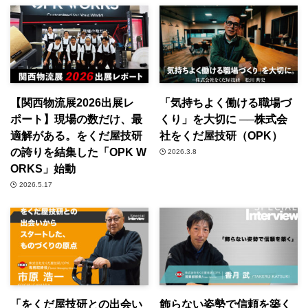
【関西物流展2026出展レ
「気持ちよく働ける職場づ
ポート】現場の数だけ、最
くり」を大切に ──株式会
適解がある。をくだ屋技研
社をくだ屋技研（OPK）
の誇りを結集した「OPK W
2026.3.8
ORKS」始動
2026.5.17
「をくだ屋技研との出会い
飾らない姿勢で信頼を築く