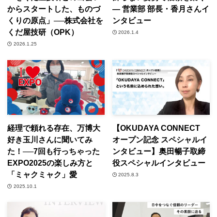
からスタートした、ものづ
― 営業部 部長・香月さんイ
くりの原点」──株式会社を
ンタビュー
くだ屋技研（OPK）
2026.1.4
2026.1.25
経理で頼れる存在、万博大
【OKUDAYA CONNECT
好き玉川さんに聞いてみ
オープン記念 スペシャルイ
た！──7回も行っちゃった
ンタビュー】奥田暢子取締
EXPO2025の楽しみ方と
役スペシャルインタビュー
「ミャクミャク」愛
2025.8.3
2025.10.1