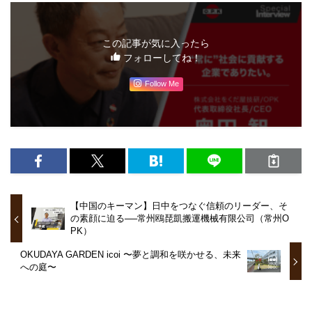
この記事が気に入ったら
フォローしてね！
Follow Me
【中国のキーマン】日中をつなぐ信頼のリーダー、そ
の素顔に迫る──常州鴎琵凱搬運機械有限公司（常州O
PK）
OKUDAYA GARDEN icoi 〜夢と調和を咲かせる、未来
への庭〜