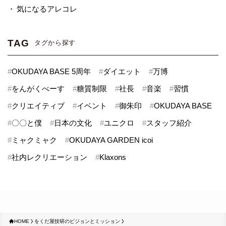
気になるアレコレ
TAG
タグから探す
#
OKUDAYA BASE 5周年
#
ダイエット
#
万博
#
をんがくべーす
#
糖質制限
#
社長
#
音楽
#
習慣
#
クリエイティブ
#
イベント
#
御朱印
#
OKUDAYA BASE
#
〇〇と僕
#
日本の文化
#
ユニクロ
#
スタッフ紹介
#
ミャクミャク
#
OKUDAYA GARDEN icoi
#
社内レクリエーション
#
Klaxons
HOME
をくだ屋技研のビジョンとミッション