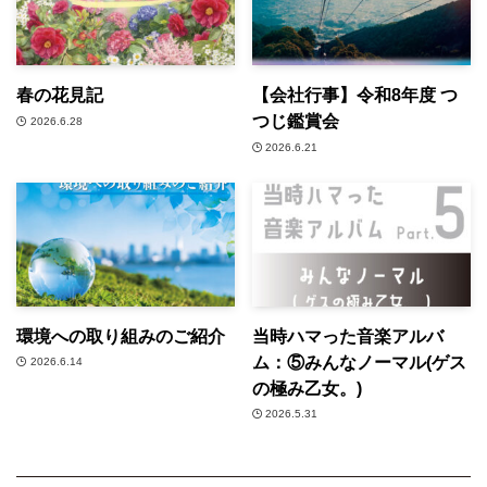
春の花見記
【会社行事】令和8年度 つ
つじ鑑賞会
2026.6.28
2026.6.21
環境への取り組みのご紹介
当時ハマった音楽アルバ
ム：⑤みんなノーマル(ゲス
2026.6.14
の極み乙女。)
2026.5.31