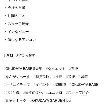
会社の自慢
仲間のこと
スタッフ紹介
インタビュー
気になるアレコレ
TAG
タグから探す
#
OKUDAYA BASE 5周年
#
ダイエット
#
万博
#
をんがくべーす
#
糖質制限
#
社長
#
音楽
#
習慣
#
クリエイティブ
#
イベント
#
御朱印
#
OKUDAYA BASE
#
〇〇と僕
#
日本の文化
#
ユニクロ
#
スタッフ紹介
#
ミャクミャク
#
OKUDAYA GARDEN icoi