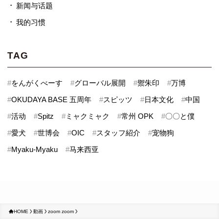
新闻与话题
我的习惯
TAG
#
をんがくべーす
#
グローバル展開
#
禦朱印
#
万博
#
OKUDAYA BASE 五周年
#
スピッツ
#
日本文化
#
中国
#
活动
#
Spitz
#
ミャクミャク
#
常州 OPK
#
〇〇と僕
#
愛犬
#
世博会
#
OIC
#
スタッフ紹介
#
宠物狗
#
Myaku-Myaku
#
马来西亚
HOME
動画
zoom zoom