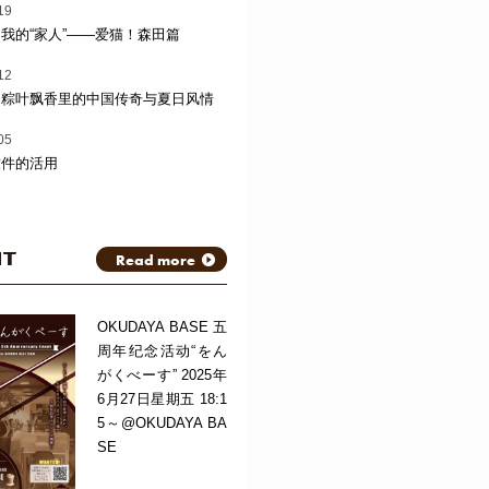
19
我的“家人”——爱猫！森田篇
12
：粽叶飘香里的中国传奇与夏日风情
05
软件的活用
NT
Read more
OKUDAYA BASE 五
周年纪念活动“をん
がくべーす” 2025年
6月27日星期五 18:1
5～@OKUDAYA BA
SE