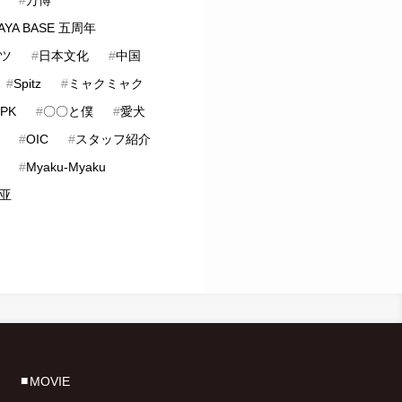
AYA BASE 五周年
ツ
#
日本文化
#
中国
#
Spitz
#
ミャクミャク
PK
#
〇〇と僕
#
愛犬
#
OIC
#
スタッフ紹介
#
Myaku-Myaku
亚
MOVIE