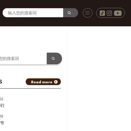
S
Read more
02
子们
26
渡节