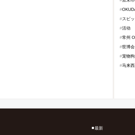
#
OKUD
#
スピッ
#
活动
#
常州 O
#
世博会
#
宠物狗
#
马来西
最新