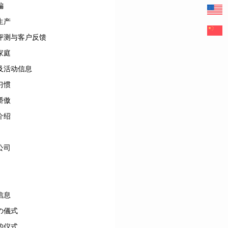
編
生产
评测与客户反馈
家庭
及活动信息
习惯
骄傲
介绍
公司
信息
の儀式
的仪式