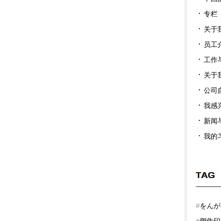
专栏
关于
员工
工作
关于
公司
我感
新闻
我的
TAG
#
をんが
#
禦朱印