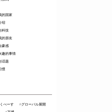
我的国家
介绍
与科技
我的朋友
自豪感
兴趣的事情
与话题
习惯
くべーす
#
グローバル展開
#
万博