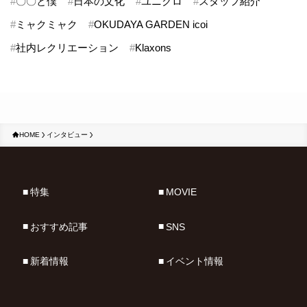
#
〇〇と僕
#
日本の文化
#
ユニクロ
#
スタッフ紹介
#
ミャクミャク
#
OKUDAYA GARDEN icoi
#
社内レクリエーション
#
Klaxons
HOME
インタビュー
特集
MOVIE
おすすめ記事
SNS
新着情報
イベント情報