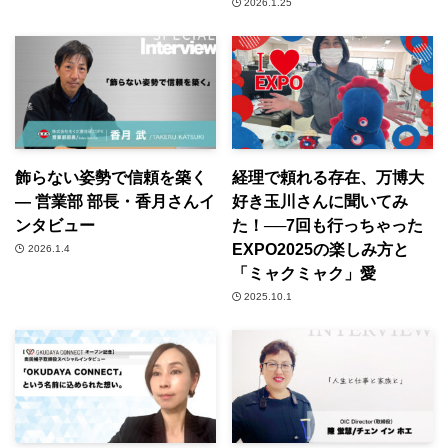
2026.1.25
飾らない姿勢で信頼を築く
経理で頼れる存在、万博大
― 営業部 部長・香月さんイ
好き玉川さんに聞いてみ
ンタビュー
た！──7回も行っちゃった
EXPO2025の楽しみ方と
2026.1.4
「ミャクミャク」愛
2025.10.1