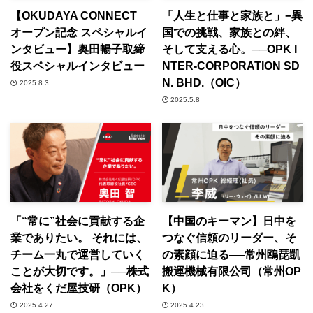
【OKUDAYA CONNECT
「人生と仕事と家族と」−異
オープン記念 スペシャルイ
国での挑戦、家族との絆、
ンタビュー】奥田暢子取締
そして支える心。──OPK I
役スペシャルインタビュー
NTER-CORPORATION SD
N. BHD.（OIC）
2025.8.3
2025.5.8
「“常に”社会に貢献する企
【中国のキーマン】日中を
業でありたい。 それには、
つなぐ信頼のリーダー、そ
チーム一丸で運営していく
の素顔に迫る──常州鴎琵凱
ことが大切です。」──株式
搬運機械有限公司（常州OP
会社をくだ屋技研（OPK）
K）
2025.4.27
2025.4.23