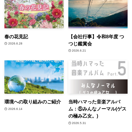
春の花見記
【会社行事】令和8年度 つ
つじ鑑賞会
2026.6.28
2026.6.21
環境への取り組みのご紹介
当時ハマった音楽アルバ
ム：⑤みんなノーマル(ゲス
2026.6.14
の極み乙女。)
2026.5.31